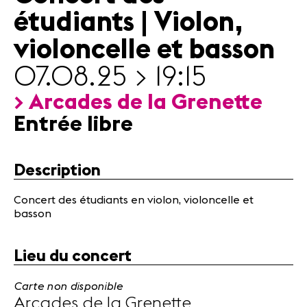
Actualités
étudiants | Violon,
Partenaires
violoncelle et basson
07.08.25 > 19:15
Actualités
Concerts
> Arcades de la Grenette
Bénévoles
Entrée libre
Médiation
Description
Médias
Revue de
presse
Concert des étudiants en violon, violoncelle et
basson
Emplois
A propos
Mentions
Lieu du concert
légales
Contact
Carte non disponible
Arcades de la Grenette