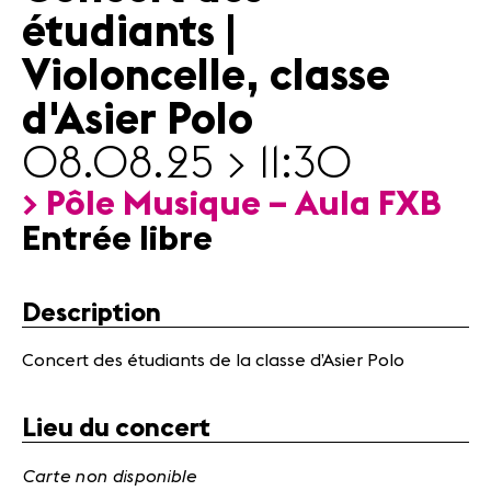
Actualités
étudiants |
Partenaires
Violoncelle, classe
d'Asier Polo
Actualités
Concerts
08.08.25 > 11:30
Bénévoles
> Pôle Musique – Aula FXB
Médiation
Entrée libre
Médias
Revue de
Description
presse
Emplois
Concert des étudiants de la classe d’Asier Polo
A propos
Mentions
légales
Lieu du concert
Contact
Carte non disponible