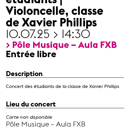
Actualités
Violoncelle, classe
Partenaires
de Xavier Phillips
Actualités
10.07.25 > 14:30
Concerts
> Pôle Musique – Aula FXB
Bénévoles
Entrée libre
Médiation
Médias
Description
Revue de
presse
Concert des étudiants de la classe de Xavier Phillips
Emplois
A propos
Lieu du concert
Mentions
légales
Carte non disponible
Contact
Pôle Musique – Aula FXB