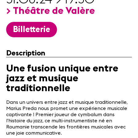
Partenaires
> Théâtre de Valère
Infos
pratiques
Billetterie
Actualités
Concerts
Description
Bénévoles
Médiation
Une fusion unique entre
jazz et musique
Médias
traditionnelle
Revue de
presse
Dans un univers entre jazz et musique traditionnelle,
Emplois
Marius Preda nous promet une expérience musicale
A propos
captivante ! Premier joueur de cymbalum dans
Mentions
l’histoire du jazz, ce multi-instrumentiste né en
légales
Roumanie transcende les frontières musicales avec
Contact
une joie communicative.