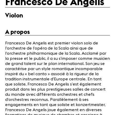
Francesco De Angelis
Actualités
Partenaires
Violon
Actualités
A propos
Concerts
Bénévoles
Francesco De Angelis est premier violon solo de
Médiation
l’orchestre de l’opéra de la Scala ainsi que de
l’orchestre philharmonique de la Scala. Acclamé par
la presse et le public, il a su s’imposer comme musicien
Médias
de grand talent sur le plan international. Son jeu se
caractérise par un style romantique incomparable
Revue de
inspiré du « bel canto » associé à la rigueur de la
presse
tradition instrumentale d’Europe centrale. En tant
Emplois
que soliste, Francesco De Angelis s’est également
A propos
produit dans les plus prestigieuses salles de concert
Mentions
du monde avec différents orchestres et chefs
légales
d’orchestres reconnus. Parallèlement à ses
engagements en tant que soliste et konzertmeister,
Contact
Francesco De Angelis joue également en diverses
formations de musique de chambre et enseigne à