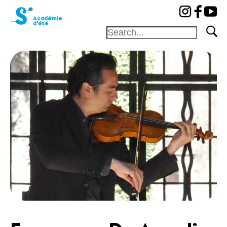
cat-aca-sum
Académie
d'été
Fondation
Festival
Académie
Concours
Amis et
Mécènes
Médiation
Home
Professeurs
Camp
Concerts