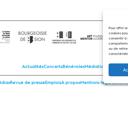
Pour offrir 
cookies pou
consentir à
comportemen
ou de retire
caractéristi
Actualités
Concerts
Bénévoles
Médiation
Ac
dias
Revue de presse
Emplois
A propos
Mentions légales
Cont
 Sion Violon Musique - Rue du Rawil 47 - CH-1950 Sion - S
design et developpement :
agence Si | Studio-irresistible - Paris