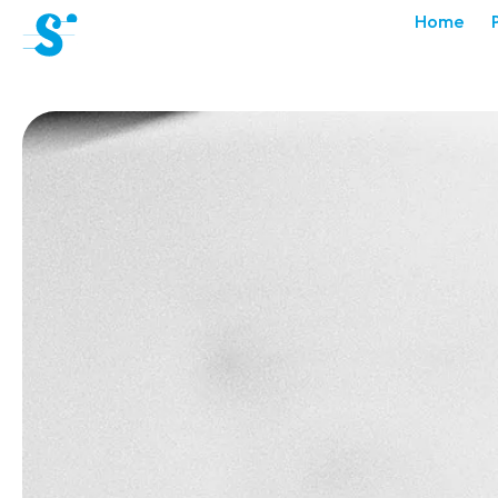
cat-aca-sum
Home
Académie
d'été
Actualités
Concerts
Bénévoles
Médiation