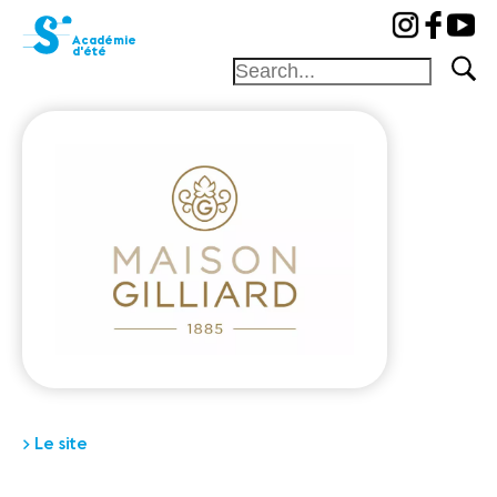
cat-aca-sum
Académie
d'été
Fondation
Festival
Académie
Concours
Amis et
Mécènes
Médiation
Home
Professeurs
> Le site
Camp
Concerts