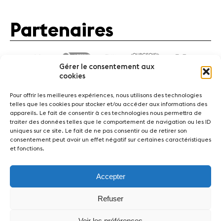
Actualités
Partenaires
Partenaires
Actualités
Concerts
Gérer le consentement aux
Bénévoles
cookies
Médiation
Pour offrir les meilleures expériences, nous utilisons des technologies
telles que les cookies pour stocker et/ou accéder aux informations des
appareils. Le fait de consentir à ces technologies nous permettra de
Médias
traiter des données telles que le comportement de navigation ou les ID
Actualités
Concerts
Bénévoles
Médiation
uniques sur ce site. Le fait de ne pas consentir ou de retirer son
Revue de
consentement peut avoir un effet négatif sur certaines caractéristiques
presse
et fonctions.
Médias
Revue de presse
Emplois
A propos
Emplois
Mentions légales
Contact
A propos
Accepter
Mentions
légales
Fondation Sion Violon Musique - Rue du Rawil 47 -
Refuser
Contact
CH-1950 Sion - Switzerland
design et developpement :
agence Si | Studio-irresistible - Paris
Voir les préférences