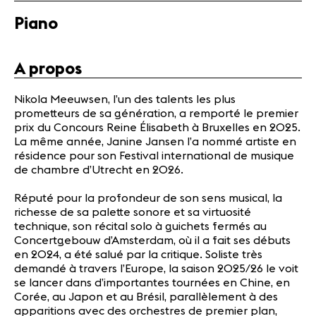
Partenaires
Piano
Infos
pratiques
A propos
Actualités
Nikola Meeuwsen, l’un des talents les plus
Concerts
prometteurs de sa génération, a remporté le premier
Bénévoles
prix du Concours Reine Élisabeth à Bruxelles en 2025.
Médiation
La même année, Janine Jansen l’a nommé artiste en
résidence pour son Festival international de musique
de chambre d’Utrecht en 2026.
Médias
Réputé pour la profondeur de son sens musical, la
Revue de
richesse de sa palette sonore et sa virtuosité
presse
technique, son récital solo à guichets fermés au
Emplois
Concertgebouw d’Amsterdam, où il a fait ses débuts
A propos
en 2024, a été salué par la critique. Soliste très
demandé à travers l’Europe, la saison 2025/26 le voit
Mentions
se lancer dans d’importantes tournées en Chine, en
légales
Corée, au Japon et au Brésil, parallèlement à des
Contact
apparitions avec des orchestres de premier plan,