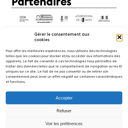
Partenaires
Gérer le consentement aux
cookies
Pour offrir les meilleures expériences, nous utilisons des technologies
telles que les cookies pour stocker et/ou accéder aux informations des
Actualités
Concerts
Bénévoles
appareils. Le fait de consentir à ces technologies nous permettra de
Médiation
traiter des données telles que le comportement de navigation ou les ID
uniques sur ce site. Le fait de ne pas consentir ou de retirer son
consentement peut avoir un effet négatif sur certaines caractéristiques
Médias
Revue de presse
Emplois
et fonctions.
A propos
Mentions légales
Contact
Accepter
Fondation Sion Violon Musique - Rue du Rawil
47 - CH-1950 Sion - Switzerland
Refuser
design et developpement :
agence Si | Studio-irresistible - Paris
Voir les préférences