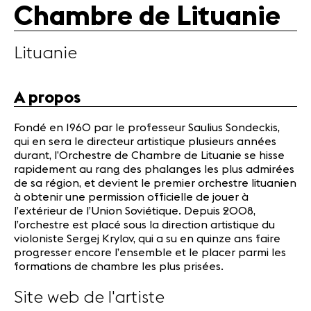
Chambre de Lituanie
Actualités
Partenaires
Lituanie
Actualités
Concerts
A propos
Bénévoles
Médiation
Fondé en 1960 par le professeur Saulius Sondeckis,
qui en sera le directeur artistique plusieurs années
durant, l’Orchestre de Chambre de Lituanie se hisse
rapidement au rang des phalanges les plus admirées
Médias
de sa région, et devient le premier orchestre lituanien
Revue de
à obtenir une permission officielle de jouer à
presse
l’extérieur de l’Union Soviétique. Depuis 2008,
Emplois
l’orchestre est placé sous la direction artistique du
A propos
violoniste Sergej Krylov, qui a su en quinze ans faire
progresser encore l’ensemble et le placer parmi les
Mentions
formations de chambre les plus prisées.
légales
Contact
Site web de l'artiste