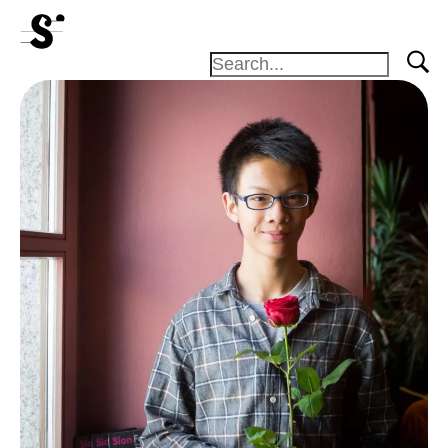
Actualités
Concerts
Bénévoles
Médiation
Médias
Revue de
presse
Emplois
A propos