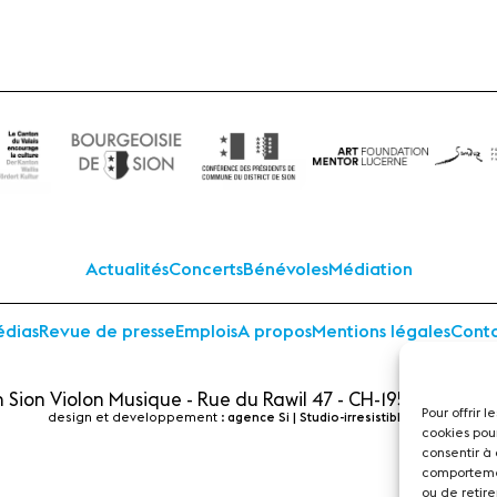
Actualités
Concerts
Bénévoles
Médiation
dias
Revue de presse
Emplois
A propos
Mentions légales
Cont
 Sion Violon Musique - Rue du Rawil 47 - CH-1950 Sion - S
Pour offrir 
design et developpement :
agence Si | Studio-irresistible - Paris
cookies pou
consentir à
comportemen
ou de retire