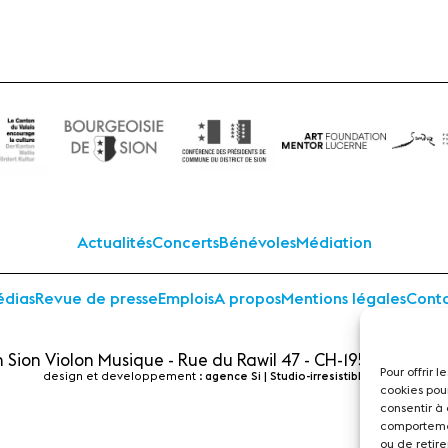
Actualités
Concerts
Bénévoles
Médiation
dias
Revue de presse
Emplois
A propos
Mentions légales
Cont
 Sion Violon Musique - Rue du Rawil 47 - CH-1950 Sion - S
Pour offrir 
design et developpement :
agence Si | Studio-irresistible - Paris
cookies pou
consentir à
comportemen
ou de retire