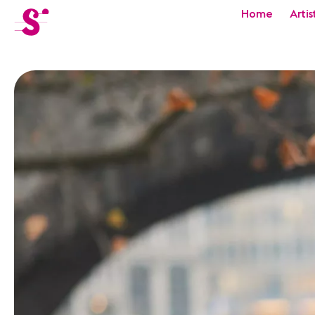
cat-festi
Home
Artis
Sion
Festival
Actualités
Concerts
Bénévoles
Médiation