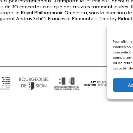
rs prix internationaux, il remporte le 1
Prix du Concours 
plus de 30 concertos ainsi que des œuvres rarement jouées. Il
urope, le Royal Philharmonic Orchestra, sous la direction
igurent Andras Schiff, Francesco Piemontesi, Timothy Rido
Pour offrir 
cookies pou
consentir à
comportemen
ou de retire
caractéristi
Ac
Actualités
Concerts
Bénévoles
Médiation
dias
Revue de presse
Emplois
A propos
Mentions légales
Cont