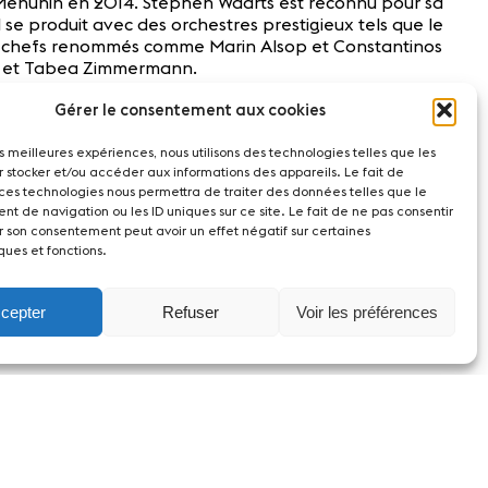
Menuhin en 2014. Stephen Waarts est reconnu pour sa
 se produit avec des orchestres prestigieux tels que le
 de chefs renommés comme Marin Alsop et Constantinos
ut et Tabea Zimmermann.
Gérer le consentement aux cookies
les meilleures expériences, nous utilisons des technologies telles que les
r stocker et/ou accéder aux informations des appareils. Le fait de
 ces technologies nous permettra de traiter des données telles que le
t de navigation ou les ID uniques sur ce site. Le fait de ne pas consentir
r son consentement peut avoir un effet négatif sur certaines
ques et fonctions.
cepter
Refuser
Voir les préférences
act