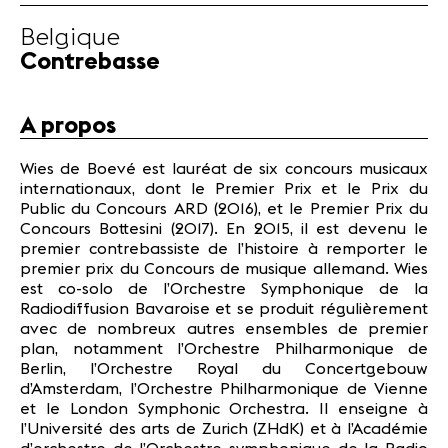
Actualités
Belgique
Partenaires
Contrebasse
Actualités
A propos
Concerts
Bénévoles
Wies de Boevé est lauréat de six concours musicaux
Médiation
internationaux, dont le Premier Prix et le Prix du
Public du Concours ARD (2016), et le Premier Prix du
Concours Bottesini (2017). En 2015, il est devenu le
Médias
premier contrebassiste de l’histoire à remporter le
premier prix du Concours de musique allemand. Wies
Revue de
est co-solo de l’Orchestre Symphonique de la
presse
Radiodiffusion Bavaroise et se produit régulièrement
Emplois
avec de nombreux autres ensembles de premier
A propos
plan, notamment l’Orchestre Philharmonique de
Mentions
Berlin, l’Orchestre Royal du Concertgebouw
légales
d’Amsterdam, l’Orchestre Philharmonique de Vienne
et le London Symphonic Orchestra. Il enseigne à
Contact
l’Université des arts de Zurich (ZHdK) et à l’Académie