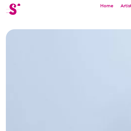
cat-festi
Home
Artis
Sion
Festival
Actualités
Concerts
Bénévoles
Médiation