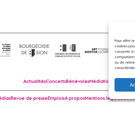
Pour offrir 
cookies pou
consentir à
comportemen
ou de retire
caractéristi
Actualités
Concerts
Bénévoles
Médiation
Ac
dias
Revue de presse
Emplois
A propos
Mentions légales
Cont
 Sion Violon Musique - Rue du Rawil 47 - CH-1950 Sion - S
design et developpement :
agence Si | Studio-irresistible - Paris