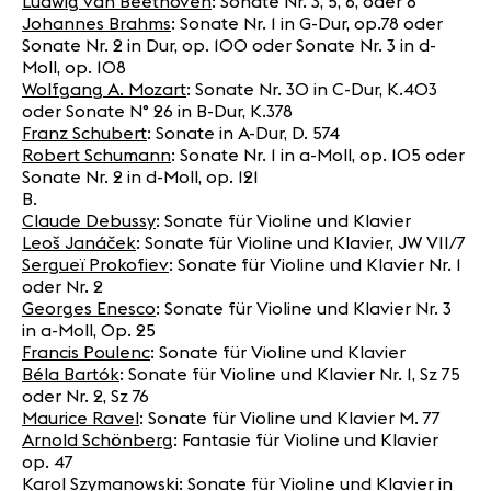
Ludwig van Beethoven
: Sonate Nr. 3, 5, 6, oder 8
Johannes Brahms
: Sonate Nr. 1 in G-Dur, op.78 oder
Sonate Nr. 2 in Dur, op. 100 oder Sonate Nr. 3 in d-
Moll, op. 108
Wolfgang A. Mozart
: Sonate Nr. 30 in C-Dur, K.403
oder Sonate N° 26 in B-Dur, K.378
Franz Schubert
: Sonate in A-Dur, D. 574
Robert Schumann
: Sonate Nr. 1 in a-Moll, op. 105 oder
Sonate Nr. 2 in d-Moll, op. 121
B.
Claude Debussy
: Sonate für Violine und Klavier
Leoš Janáček
: Sonate für Violine und Klavier, JW VII/7
Sergueï Prokofiev
: Sonate für Violine und Klavier Nr. 1
oder Nr. 2
Georges Enesco
: Sonate für Violine und Klavier Nr. 3
in a-Moll, Op. 25
Francis Poulenc
: Sonate für Violine und Klavier
Béla Bartók
: Sonate für Violine und Klavier Nr. 1, Sz 75
oder Nr. 2, Sz 76
Maurice Ravel
: Sonate für Violine und Klavier M. 77
Arnold Schönberg
: Fantasie für Violine und Klavier
op. 47
Karol Szymanowski
: Sonate für Violine und Klavier in