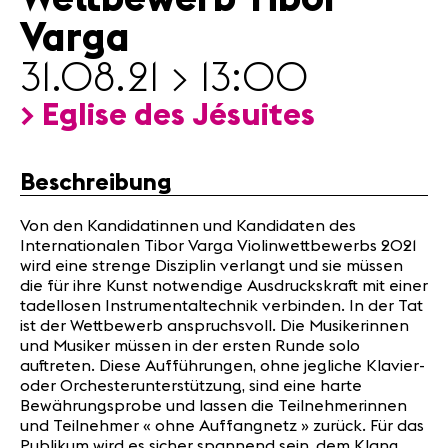
News
Varga
Partner
31.08.21 > 13:00
News
> Eglise des Jésuites
Konzerte
Freiwillige
Beschreibung
Medien
Von den Kandidatinnen und Kandidaten des
Presse
Internationalen Tibor Varga Violinwettbewerbs 2021
wird eine strenge Disziplin verlangt und sie müssen
Jobs
die für ihre Kunst notwendige Ausdruckskraft mit einer
Über uns
tadellosen Instrumentaltechnik verbinden. In der Tat
Impressum
ist der Wettbewerb anspruchsvoll. Die Musikerinnen
Kontakt
und Musiker müssen in der ersten Runde solo
auftreten. Diese Aufführungen, ohne jegliche Klavier-
oder Orchesterunterstützung, sind eine harte
Bewährungsprobe und lassen die Teilnehmerinnen
und Teilnehmer « ohne Auffangnetz » zurück. Für das
Publikum wird es sicher spannend sein, dem Klang