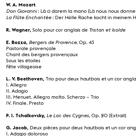
W. A. Mozart
Don Giovanni
: Là ci darem la mano (Là nous nous donne
La Flûte Enchantée
: Der Hölle Rache kocht in meinem 
Tristan et Isolde
R. Wagner,
Solo pour cor anglais de
Bergers de Provence
E. Bozza,
, Op. 43
Pastorale provençale
Chant des bergers provençaux
Sous les étoiles
Fête villageoise
L. V. Beethoven,
Trio pour deux hautbois et un cor anglai
I. Allegro
II. Adagio
III. Menuet. Allegro molto. Scherzo – Trio
IV. Finale. Presto
Le Lac des Cygnes,
P. I. Tchaïkovsky,
Op. 20 (Extrait)
G. Jacob,
Deux pièces pour deux hautbois et un cor ang
I. Adagio doloroso