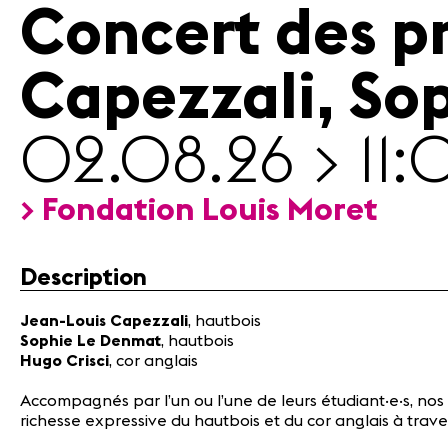
Concert des pr
Médias
Revue
de
Capezzali, So
presse
Emplois
A propos
02.08.26 > 11
Mentions
légales
Contact
> Fondation Louis Moret
Description
Jean-Louis Capezzali
, hautbois
Sophie Le Denmat
, hautbois
Hugo Crisci
, cor anglais
Accompagnés par l’un ou l’une de leurs étudiant·e·s, no
richesse expressive du hautbois et du cor anglais à tr