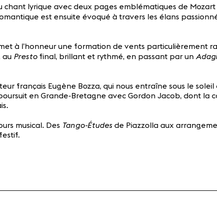
u chant lyrique avec deux pages emblématiques de Mozart
 romantique est ensuite évoqué à travers les élans passion
t à l’honneur une formation de vents particulièrement rar
Presto
Adagi
é, au
final, brillant et rythmé, en passant par un
eur français Eugène Bozza, qui nous entraîne sous le soleil
 se poursuit en Grande-Bretagne avec Gordon Jacob, dont la
is.
Tango-Études
ours musical. Des
de Piazzolla aux arrangeme
estif.