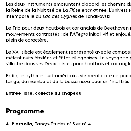
Les deux instruments empruntent d’abord les chemins d
La Flûte enchantée
la Reine de la Nuit tiré de
. L’univers
Lac des Cygnes
intemporelle du
de Tchaïkovski.
Le
Trio pour deux hautbois et cor anglais
de Beethoven me
Allegro
mouvements contrastés : de l’
initial, vif et enjou
plein de caractère.
Le XXᵉ siècle est également représenté avec le composit
mêlent nuits étoilées et fêtes villageoises. Le voyage
s’illustre dans ses Deux pièces pour hautbois et cor angla
Enfin, les rythmes sud-américains viennent clore ce parc
tango, du mambo et de la bossa nova pour un final très f
Entrée libre, collecte au chapeau
Programme
A. Piazzolla,
Tango-Études n° 3 et n° 4