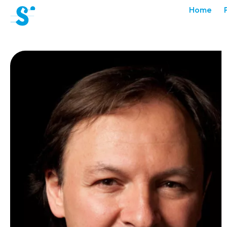
cat-aca-sum
Home
Académie
d'été
Actualités
Concerts
Bénévoles
Médiation