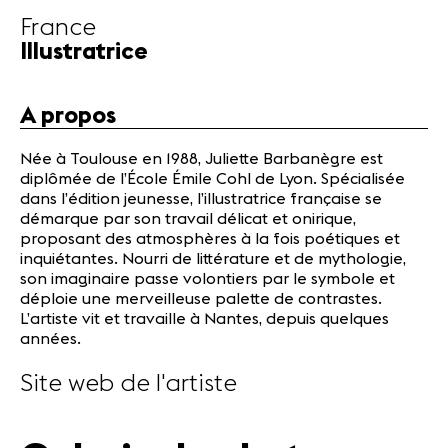
Partenaires
France
Infos
Illustratrice
pratiques
A propos
Actualités
Concerts
Née à Toulouse en 1988, Juliette Barbanègre est
Bénévoles
diplômée de l’École Émile Cohl de Lyon. Spécialisée
dans l’édition jeunesse, l’illustratrice française se
Médiation
démarque par son travail délicat et onirique,
proposant des atmosphères à la fois poétiques et
inquiétantes. Nourri de littérature et de mythologie,
Médias
son imaginaire passe volontiers par le symbole et
Revue de
déploie une merveilleuse palette de contrastes.
presse
L’artiste vit et travaille à Nantes, depuis quelques
Emplois
années.
A propos
Site web de l'artiste
Mentions
légales
Contact