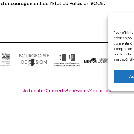
rel d’encouragement de l’État du Valais en 2008.
Pour offrir 
cookies pou
consentir à
comportemen
ou de retire
caractéristi
Ac
Actualités
Concerts
Bénévoles
Médiation
dias
Revue de presse
Emplois
A propos
Mentions légales
Cont
 Sion Violon Musique - Rue du Rawil 47 - CH-1950 Sion - S
design et developpement :
agence Si | Studio-irresistible - Paris