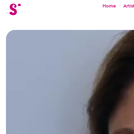
cat-festi
Home
Artis
Sion
Festival
Actualités
Concerts
Bénévoles
Médiation