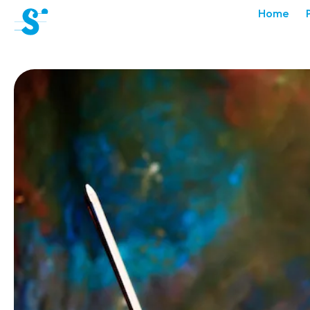
cat-aca-sum
Home
Académie
d'été
Actualités
Concerts
Bénévoles
Médiation