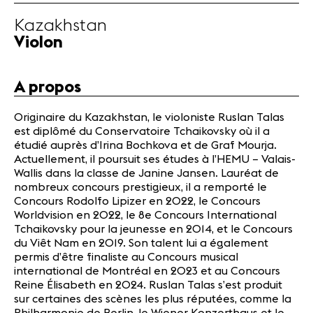
Partenaires
Kazakhstan
Infos
Violon
pratiques
A propos
Actualités
Concerts
Originaire du Kazakhstan, le violoniste Ruslan Talas
Bénévoles
est diplômé du Conservatoire Tchaikovsky où il a
Médiation
étudié auprès d’Irina Bochkova et de Graf Mourja.
Actuellement, il poursuit ses études à l’HEMU – Valais-
Wallis dans la classe de Janine Jansen. Lauréat de
Médias
nombreux concours prestigieux, il a remporté le
Concours Rodolfo Lipizer en 2022, le Concours
Revue de
Worldvision en 2022, le 8e Concours International
presse
Tchaikovsky pour la jeunesse en 2014, et le Concours
Emplois
du Viêt Nam en 2019. Son talent lui a également
A propos
permis d’être finaliste au Concours musical
Mentions
international de Montréal en 2023 et au Concours
légales
Reine Élisabeth en 2024. Ruslan Talas s’est produit
sur certaines des scènes les plus réputées, comme la
Contact
Philharmonie de Berlin, le Wiener Konzerthaus et le