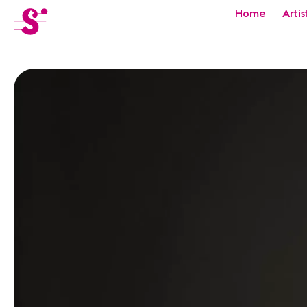
cat-festi
Home
Artis
Sion
Festival
Actualités
Concerts
Bénévoles
Médiation