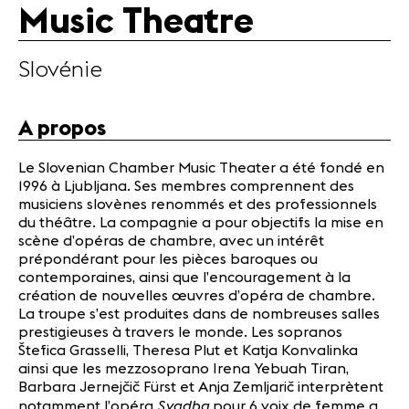
Music Theatre
Partenaires
Infos
pratiques
Slovénie
Actualités
A propos
Concerts
Bénévoles
Le Slovenian Chamber Music Theater a été fondé en
Médiation
1996 à Ljubljana. Ses membres comprennent des
musiciens slovènes renommés et des professionnels
du théâtre. La compagnie a pour objectifs la mise en
scène d’opéras de chambre, avec un intérêt
Médias
prépondérant pour les pièces baroques ou
Revue de
contemporaines, ainsi que l’encouragement à la
presse
création de nouvelles œuvres d’opéra de chambre.
Emplois
La troupe s’est produites dans de nombreuses salles
A propos
prestigieuses à travers le monde. Les sopranos
Štefica Grasselli, Theresa Plut et Katja Konvalinka
Mentions
ainsi que les mezzosoprano Irena Yebuah Tiran,
légales
Barbara Jernejčič Fürst et Anja Zemljarič interprètent
Contact
Svadba
notamment l’opéra
pour 6 voix de femme a