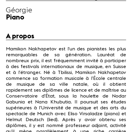
Actualités
Géorgie
Partenaires
Piano
Actualités
A propos
Concerts
Bénévoles
Mamikon Nakhapetov est l’un des pianistes les plus
Médiation
remarquables de sa génération. Lauréat de
nombreux prix, il est fréquemment invité à participer
à des festivals internationaux de musique, en Suisse
Médias
et à l’étranger. Né à Tbilissi, Mamikon Nakhapetov
commence sa formation musicale à l’École centrale
Revue de
de musique de sa ville natale, où il obtient
presse
rapidement ses diplômes de licence et de maîtrise au
Emplois
Conservatoire d’État, sous la houlette de Nodar
A propos
Gabunia et Nana Khubutia. Il poursuit ses études
Mentions
supérieures à l’Université de musique et des arts du
légales
spectacle de Munich avec Eliso Virsaladze (piano) et
Helmut Deutsch (lied). Après y avoir obtenu ses
Contact
diplômes, il y est nommé professeur adjoint, activité
qu’il mène parallèlement à une riche carrière