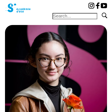
cat-aca-sum
Académie
d'été
Fondation
Festival
Académie
Concours
Amis et
Mécènes
Médiation
Home
Professeurs
Camp
Concerts