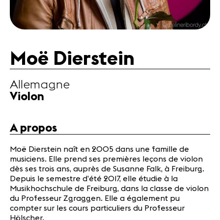
Actualités
Partenaires
Actualités
Moë Dierstein
Concerts
Bénévoles
Allemagne
Médiation
Violon
Médias
A propos
Revue de
presse
Moë Dierstein naît en 2005 dans une famille de
Emplois
musiciens. Elle prend ses premières leçons de violon
A propos
dès ses trois ans, auprès de Susanne Falk, à Freiburg.
Depuis le semestre d’été 2017, elle étudie à la
Mentions
Musikhochschule de Freiburg, dans la classe de violon
légales
du Professeur Zgraggen. Elle a également pu
Contact
compter sur les cours particuliers du Professeur
Hölscher.