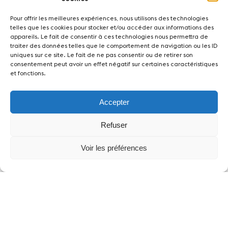
Pour offrir les meilleures expériences, nous utilisons des technologies
telles que les cookies pour stocker et/ou accéder aux informations des
appareils. Le fait de consentir à ces technologies nous permettra de
traiter des données telles que le comportement de navigation ou les ID
uniques sur ce site. Le fait de ne pas consentir ou de retirer son
consentement peut avoir un effet négatif sur certaines caractéristiques
et fonctions.
Actualités
Concerts
Bénévoles
Médiation
Accepter
Refuser
Médias
Revue de presse
Emplois
A propos
Mentions légales
Contact
Voir les préférences
Fondation Sion Violon Musique - Rue du Rawil
47 - CH-1950 Sion - Switzerland
design et developpement :
agence Si | Studio-irresistible - Paris