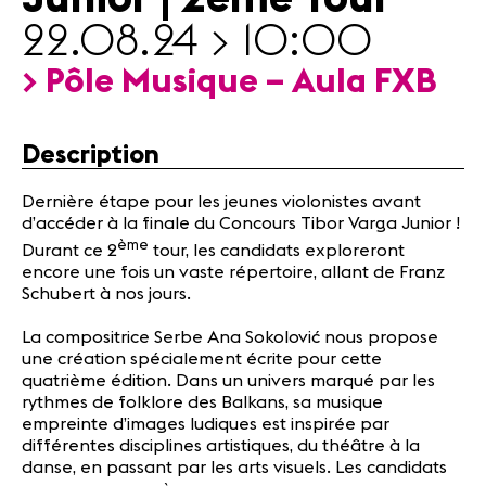
Actualités
22.08.24 > 10:00
> Pôle Musique – Aula FXB
Actualités
Concerts
Bénévoles
Description
Médiation
Dernière étape pour les jeunes violonistes avant
d’accéder à la finale du Concours Tibor Varga Junior !
Médias
ème
Durant ce 2
tour, les candidats exploreront
Revue de
encore une fois un vaste répertoire, allant de Franz
presse
Schubert à nos jours.
Emplois
La compositrice Serbe Ana Sokolović nous propose
A propos
une création spécialement écrite pour cette
Mentions
quatrième édition. Dans un univers marqué par les
légales
rythmes de folklore des Balkans, sa musique
Contact
empreinte d’images ludiques est inspirée par
différentes disciplines artistiques, du théâtre à la
danse, en passant par les arts visuels. Les candidats